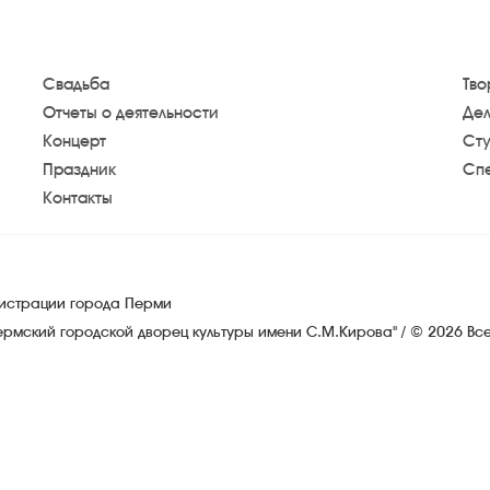
Свадьба
Тво
Отчеты о деятельности
Дел
Концерт
Сту
Праздник
Спе
Контакты
нистрации города Перми
ермский городской дворец культуры имени С.М.Кирова" / © 2026 В