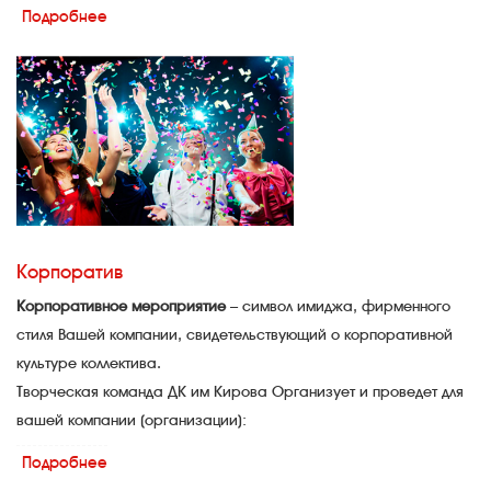
Авторские сценарии, профессиональные ведущие,
Подробнее
художественное оформление, концертные номера,
спецеффекты и много разных чудес - в арсенале творческой
мастерской ДК им Кирова, есть все для того, чтобы праздник
получился по-настоящему интересным и наполненным яркими
впечатлениями.
Корпоратив
Корпоративное мероприятие
– символ имиджа, фирменного
стиля Вашей компании, свидетельствующий о корпоративной
культуре коллектива.
Творческая команда ДК им Кирова Организует и проведет для
вашей компании (организации):
Профессиональные праздники, Новогодние и Юбилейные
Подробнее
вечера. С учетом ваших пожеланий и бюджета.