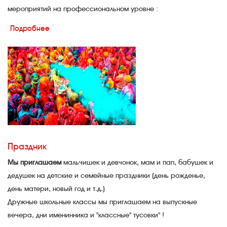
мероприятий на профессиональном уровне :
театрализованных представлений, фестивалей, шоу-программ,
Подробнее
с участием артистов и творческих коллективов ДК им С.М
Кирова, творческих коллективов г. Перми, Пермского края,
артистов российской и зарубежной эстрады.
Для проведения культурно-массовых мероприятий ДК им
Кирова располагает:
Концертным залом на 800 посадочных мест, оснащенный
профессиональным световым и звуковым
Праздник
оборудованием.
Колонным залом (для проведения танцевальных программ)
Мы приглашаем
мальчишек и девчонок, мам и пап, бабушек и
Разнообразными вариантами художественного
дедушек на детские и семейные праздники (день рожденье,
оформления сцены
день матери, новый год и т.д.)
Дружные школьные классы мы приглашаем на выпускные
вечера, дни именинника и "классные" тусовки" !