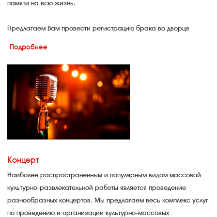
памяти на всю жизнь.
Предлагаем Вам провести регистрацию брака во дворце
культуры им С.М.Кирова. Это уникальная возможность в
Подробнее
торжественной и романтичной обстановке произнести друг
другу клятву любви и верности!
Для проведения свадебной регистрации ДК им Кирова
располагает:
Тематически оформленным залом торжеств
Живописным зимним садом, где состоится ваша
фотосессия
Концерт
Уютным банкетным залом
Наиболее распространенным и популярным видом массовой
культурно-развлекательной работы является проведение
разнообразных концертов.
Мы предлагаем весь комплекс услуг
по проведению и организации культурно-массовых