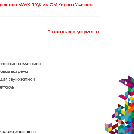
иректора МАУК ПГДК им СМ Кирова Углицких
Показать все документы
08.12
10.12
07.26
рческие коллективы
овая встреча
юдательного совета 2022г.
дия звукозаписи
ктакль
нений наблюдательного совета 2020г.
нений наблюдательного совета 2018г.
наблюдательного совета 2017г.
состава наблюдательного совета 2012г.
се права защищены